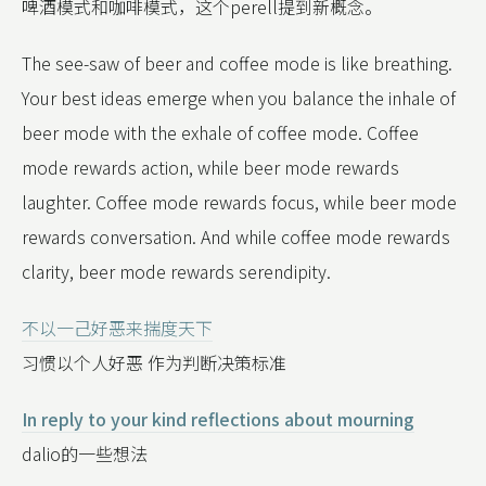
啤酒模式和咖啡模式，这个perell提到新概念。
The see-saw of beer and coffee mode is like breathing.
Your best ideas emerge when you balance the inhale of
beer mode with the exhale of coffee mode. Coffee
mode rewards action, while beer mode rewards
laughter. Coffee mode rewards focus, while beer mode
rewards conversation. And while coffee mode rewards
clarity, beer mode rewards serendipity.
不以一己好恶来揣度天下
习惯以个人好恶 作为判断决策标准
In reply to your kind reflections about mourning
dalio的一些想法