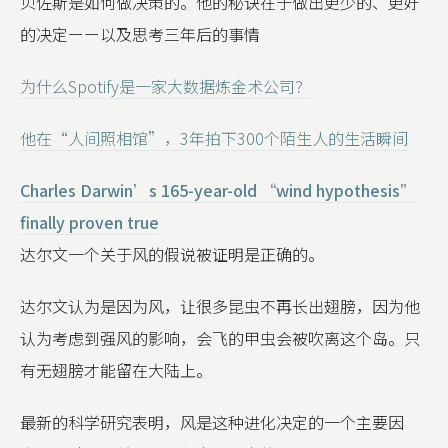
贝佐斯是如何做决策的。他的秘诀在于做出更少的、更好
的决定ーー以及思考三年后的事情
为什么Spotify是一家大数据炼金术公司？
他在“人间照相馆”，3年拍下300个陌生人的生活瞬间
Charles Darwin’s 165-year-old “wind hypothesis”
finally proven true
达尔文一个关于风的假说被证明是正确的。
达尔文认为是因为风，让很多昆虫不再长出翅膀，因为他
认为考虑到强风的影响，会飞的甲虫会被吹离这个岛。只
有无翅膀才能留在大陆上。
最新的科学研究表明，风是这种进化决定的一个主要因