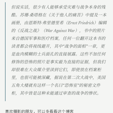
但说实话，很少有人能够承受灾难与战争本身的残
酷。苏珊·桑塔格在《关于他人的痛苦》中提及一本
画册，由恩斯特·弗里德里希（Ernst Friedrich）编辑
的《反战之战》（War Against War），书中的照片
来自德国军事和医疗档案，任何一位翻开这本书的
读者都会将视线避开，其中“战争的面相”一章，更
是血肉模糊的士兵面孔的直接展露。这些不加任何
修饰的恐怖的照片是事实最为直接的证据，但我们
却很难在大众媒介里读到它们，即使放在档案柜
里，也很可能被深藏，据说在第二次大战中，美国
五角大楼就有这样一个名曰“恐怖室”的秘密文件
柜，其中皆是这种未能通过审查的战争的惨状。
喜欢摄影的朋友，可以多看看这个博客