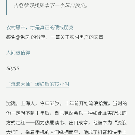
去继续寻找资本下一个风口浪尖。
农村黑产，才是真正的硬核朋克
感谢@兔牙 的分享，一篇关于农村黑产的文章
人间很值得
50/55
“流浪大师”爆红后的72小时
沈巍，上海人，今年52岁，十年前开始流浪拾荒。当时的
他一定想不到十年后，自己竟然会以一种如此匪夷所思的
方式走红——因为热爱读书、出口成章，他被奉为“流浪
大师”，举着手机的人们蜂拥而至，他成了抖音和快手上