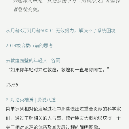
兴趣深入研究，欢迎点击下方「阅读原文」和原作
者继续交流。
从月薪3万到月薪5000：无效努力，解决不了系统困境
2019梭哈楼市前的思考
去敦煌面壁的年轻人 | 谷雨
“如果你年轻时来过敦煌，敦煌将一直与你同在。”
20/55
相对论英雄谱 | 贤说八道
简单罗列相对论发展过程中那些做出过重要贡献的科学家
们。通过了解相关的人与事，读者朋友大概能够获得一个
关于相对论理论体系及其发展过程的简明图像。