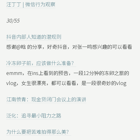
汪丁丁 | 微信行为观察
30/55
抖音内部人知道的潜规则
感谢@晗 的分享，好奇抖音，对张一鸣感兴趣的可以看看
冷冻卵子前，应该做什么准备？
emmm，在ins上看到的预告，一段12分钟的冻卵之旅的
vlog，女生很漂亮，都可以看看，是一段很奇妙的vlog
江南愤青：现金贷闭门会议上的演讲
泛化：追寻最小阻力之路
为什么要把苦难拍得那么美？