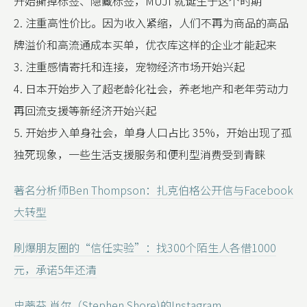
开始撕掉标签、隐藏标签，MUJI 就诞生于这个时期
2. 注重高性价比。因为收入紧缩，人们不再为商品的高品
牌溢价和高流通成本买单，优衣库这样的企业才能起来
3. 注重感情寄托和连接，宠物经济市场开始兴起
4. 日本开始步入了超老龄化社会，养老地产和老年劳动力
再回流支援等新经济开始兴起
5. 开始步入单身社会，单身人口占比 35%，开始出现了孤
独死现象，一些生活支援服务和便利型消费受到青睐
著名分析师Ben Thompson：扎克伯格公开信与Facebook
大转型
刷爆朋友圈的“信任实验”：找300个陌生人各借1000
元，承诺5年还清
史蒂芬.肖尔（Stephen Shore)的Instagram