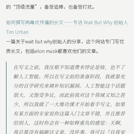
的“顶级流量”，备受追捧，也备受打扰。
如何撰写病毒式传播的长文——专访 Wait But Why 创始人
Tim Urban
一篇关于wait but why创始人的分享，这个网站专门写优
质长文，包括elon musk都喜欢他们的文章。
在写文之前，我压根不知道费米悖论是啥，也不了
解人工智能。所以在写文前的准备阶段，我就靠充
分的自学研究来填补知识漏洞。人工智能这个话题
很大，又饱受争议，而此前我对这个领域又知之甚
少，所以我做了一大堆功课才开始着手写文。如果
有某方面的专家说你这篇入门文章不错，并且推荐
给别人，这时你会有一种如释重负的感觉：天啊，
我总算没有搞砸这文章，没坏事。我可以『自我安