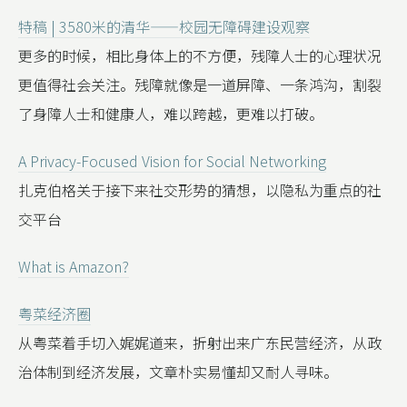
特稿 | 3580米的清华——校园无障碍建设观察
更多的时候，相比身体上的不方便，残障人士的心理状况
更值得社会关注。残障就像是一道屏障、一条鸿沟，割裂
了身障人士和健康人，难以跨越，更难以打破。
A Privacy-Focused Vision for Social Networking
扎克伯格关于接下来社交形势的猜想，以隐私为重点的社
交平台
What is Amazon?
粤菜经济圈
从粤菜着手切入娓娓道来，折射出来广东民营经济，从政
治体制到经济发展，文章朴实易懂却又耐人寻味。