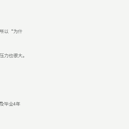
所以“为什
压力也很大。
及毕业4年