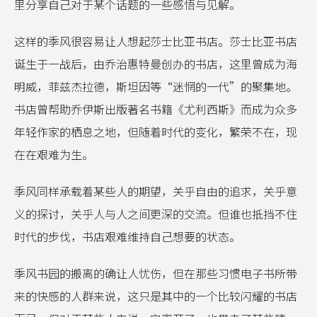
里分享自己对于某个话题的一些感悟与见解。
这样的季风很容易让人想起莎士比亚书店。莎士比亚书店
诞生于一战后，由乔治惠特曼创办的书店，这里曾成为海
明威，菲兹杰拉德，斯坦因等“迷惘的一代”的聚集地。
书店曾帮助乔伊斯出版著名书籍《尤利西斯》而成为众多
年轻作家的栖息之地，但随着时代的变化，繁荣不在，现
在在艰难为生。
季风同样承载着某些人的期望，关乎自由的追求，关乎意
义的探讨，关乎人与人之间更深的交流。但谁也抵挡不住
时代的步伐，书店艰难维持自己想要的状态。
季风书园的搬离的确让人忧伤，但在那些习惯电子书所带
来的快感的人群来说，这只是其中的一个比较闪耀的书店