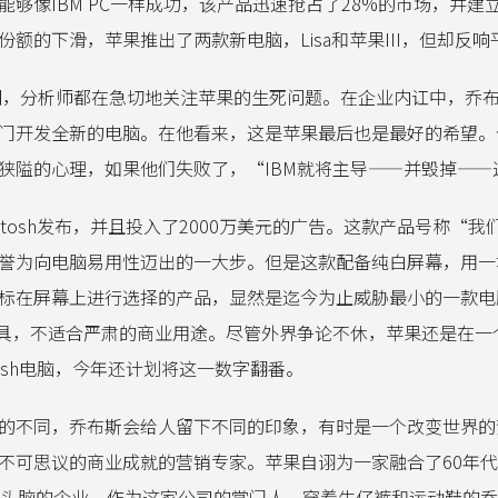
能够像IBM PC一样成功，该产品迅速抢占了28%的市场，并建
份额的下滑，苹果推出了两款新电脑，Lisa和苹果III，但却反响
中期，分析师都在急切地关注苹果的生死问题。在企业内讧中，乔
门开发全新的电脑。在他看来，这是苹果最后也是最好的希望。
狭隘的心理，如果他们失败了，“IBM就将主导——并毁掉——
intosh发布，并且投入了2000万美元的广告。这款产品号称“
誉为向电脑易用性迈出的一大步。但是这款配备纯白屏幕，用一
标在屏幕上进行选择的产品，显然是迄今为止威胁最小的一款电
玩具，不适合严肃的商业用途。尽管外界争论不休，苹果还是在一
ntosh电脑，今年还计划将这一数字翻番。
的不同，乔布斯会给人留下不同的印象，有时是一个改变世界的
不可思议的商业成就的营销专家。苹果自诩为一家融合了60年
业头脑的企业，作为这家公司的掌门人，穿着牛仔裤和运动鞋的