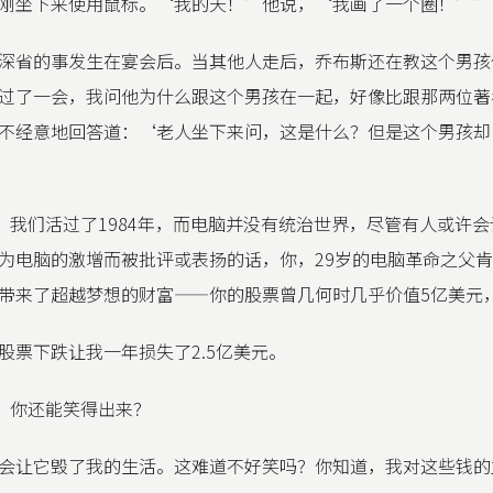
刚坐下来使用鼠标。‘我的天！’他说，‘我画了一个圈！’”
深省的事发生在宴会后。当其他人走后，乔布斯还在教这个男孩使
过了一会，我问他为什么跟这个男孩在一起，好像比跟那两位著
不经意地回答道：‘老人坐下来问，这是什么？但是这个男孩却
oy》：我们活过了1984年，而电脑并没有统治世界，尽管有人或许
为电脑的激增而被批评或表扬的话，你，29岁的电脑革命之父
带来了超越梦想的财富——你的股票曾几何时几乎价值5亿美元
股票下跌让我一年损失了2.5亿美元。
y》：你还能笑得出来？
会让它毁了我的生活。这难道不好笑吗？你知道，我对这些钱的