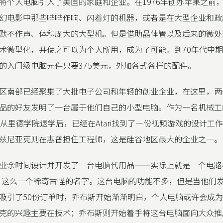
将个人电脑引入了美国的家庭和企业。在1976年创办苹果之前
幻电影中那些哔哔作响、闪着灯的机器，或者是在大型企业和政
默不作声、体积庞大的大型机。但是借助晶体管以及后来的微处
术微型化，并使之可以为个人所用，成为了可能。到70年代中
的入门级电脑元件只要375美元，外加各式各样的配件。
区南部已经聚集了大批电子公司和年轻的创业企业，在这里，两
品的好友发明了一台属于他们自己的小型电脑。作为一名机械工
斯从里德学院退学后，已经在Atari找到了一份视频游戏的设计工作
兹尼亚克则在惠普担任工程师，这是硅谷地区最大的企业之一。
业余时间设计并开发了一台电脑代用品——实际上就是一个电路
”这么一个稀奇古怪的名字。这台电脑的功能不多，但是当他们
吸引了50份订单时，乔布斯开始渐渐明白，个人电脑或许会成
克的兴趣主要在技术；乔布斯则开始着手将这台电脑面向大众推