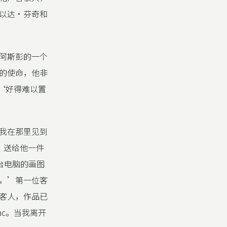
以达·芬奇和
阿斯彭的一个
的使命，他非
‘好得难以置
我在那里见到
，送给他一件
这台电脑的画图
，’第一位客
客人，作品已
c。当我离开