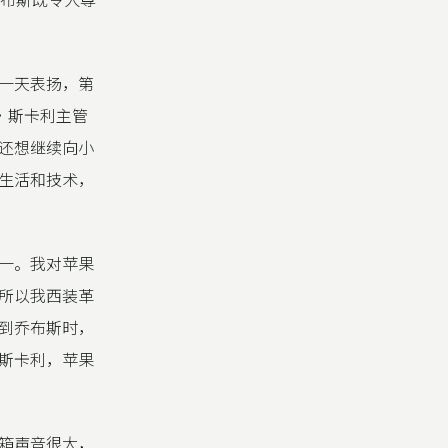
一天表扬，第
翰·斯卡利主管
还想继续向小
生活和技术，
一。我对苹果
所以我西装革
到乔布斯时，
斯卡利，苹果
箱声音很大，