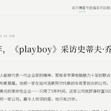
首页
博客
专题
播客
项目
展
约 63 分钟
5年，《playboy》采访史蒂夫·
人能够代表一代企业家的精神，那就非苹果电脑魅力十足的联合
布斯莫属。他把一家在加州洛斯阿尔托斯的车库里创办的公司，
美元的革命性企业——只用了5年时间，这家公司就跻身财富50
何一家公司。最令人惊讶的是，他只有29岁。