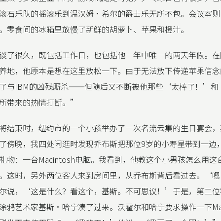
滚石乐队的摇滚乐到温汉姆·希尔的爵士乐无所不包。会议室则
。零食间的冰箱里放慢了新鲜的胡萝卜、苹果和橙汁。
谈了很久，既包括工作日，也包括他一年中唯一的两天年假。在
养地，他原本是想在这里放松一下。由于无法放下传递苹果信念
了与IBM的凶残厮杀——但随后又不断被他那些‘太棒了！’和
所带来的热情打断。”
将结束时，纽约市的一个小孩举办了一次名流云集的生日宴会，
了傍晚，我四处闲逛时发现乔布斯把那位9岁的小寿星带到一边
礼物：一台Macintosh电脑。我看到，他教这个小男孩怎么用
。这时，另外两位客人来到房间里，从乔布斯背后看过去。‘嗯
尔说，‘这是什么？看这个，基斯。不可思议！’于是，第二位
涂鸦艺术家基斯·哈宁凑了过来。沃霍尔和哈宁要求操作一下Ma