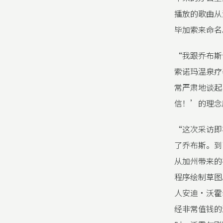
播放的歌曲从
毕加索来命名
“我跟乔布斯
索诺玛温泉疗
常严肃地谈起
信！’的理念
“这次采访即
了乔布斯。到
从加州带来的
程序绘制草图
人安迪·沃霍
经非常值钱的