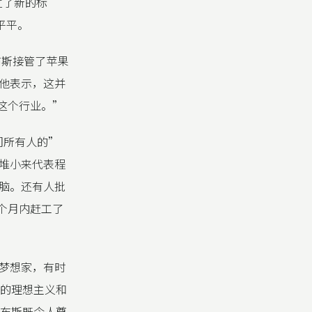
立了新的标
平平。
布斯接管了苹果
他表示，这并
这个行业。”
我们所有人的”
堆小来代表程
脑。还有人批
个月内赶工了
梦想家，有时
代的理想主义和
乔布斯既令人尊