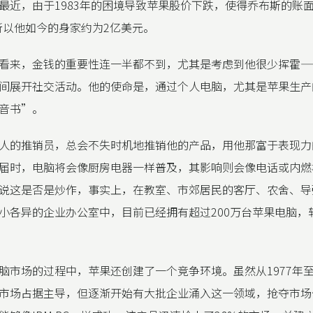
最近，由于1983年的困境导致苹果股价下跌，使得乔布斯的账
，所以他如今的身家约为2亿美元。
看来，金钱的重要性连一半都不到，尤其是考虑到他很少挥霍—
间展开社交活动。他的使命是，通过个人电脑，尤其是苹果生产
音书”。
人的推销员，总会不失时机地推销他的产品，用他那富于表现力
届时，电脑将会像厨房电器一样普及，其影响则会像电话或内燃
说这是否是炒作，事实上，在教室、市郊居民的客厅、农舍、导
小各异的企业办公室中，目前已经拥有超过200万台苹果电脑，软
脑市场的过程中，苹果还创建了一个竞争环境。虽然从1977年至1
市场占据主导，但逐渐开始有大批企业涌入这一领域，抢夺市场