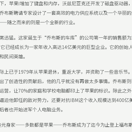
下，苹果I增加了键盘和内存，沃兹尼亚克还开发了磁盘驱动器
乔布斯聘请专家设计了一套高效的电力供应系统以及一个华丽的
了——随之而来的则是一个全新的行业。
常迅猛。这家诞生于“乔布斯的车库”的公司第一年的销售额为
年，它已经成长为一家年收入高达14亿美元的巨型企业。它的创始
和民间英雄。
际上已于1979年从苹果退休，重返大学，并资助了一些音乐节
出了创造性的贡献后，他的几乎就没有再做太多事情。乔布斯则
运营，让70%的家庭和学校电脑都印上了苹果的标识。除此之
逼迫他卸任的敌对势力，还要对抗IBM这个收入规模达到400亿
后者也开始进军个人电脑业务。
亿美元身家——多数都是苹果——乔布斯成为了迄今为止登上福布