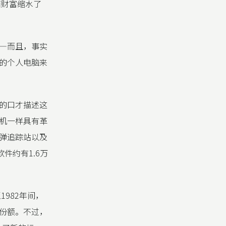
面财富缩水了
—而且，事实
的个人电脑来
的口才描述这
机一样具有革
弹追踪站以及
件约有1.6万
982年间，
份额。不过，