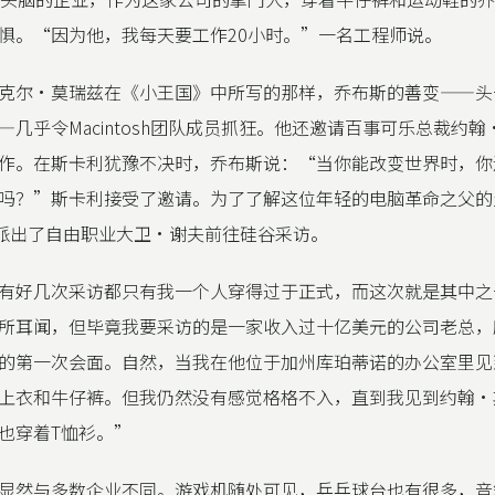
惧。“因为他，我每天要工作20小时。”一名工程师说。
克尔·莫瑞兹在《小王国》中所写的那样，乔布斯的善变——头
—几乎令Macintosh团队成员抓狂。他还邀请百事可乐总裁约
作。在斯卡利犹豫不决时，乔布斯说：“当你能改变世界时，你
吗？”斯卡利接受了邀请。为了了解这位年轻的电脑革命之父的
oy》派出了自由职业大卫·谢夫前往硅谷采访。
有好几次采访都只有我一个人穿得过于正式，而这次就是其中之
所耳闻，但毕竟我要采访的是一家收入过十亿美元的公司老总，
的第一次会面。自然，当我在他位于加州库珀蒂诺的办公室里见
上衣和牛仔裤。但我仍然没有感觉格格不入，直到我见到约翰·
也穿着T恤衫。”
显然与多数企业不同。游戏机随处可见，乒乓球台也有很多，音