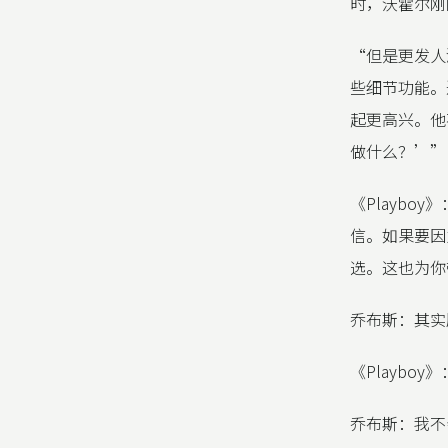
时，沃霍尔刚
“但是更发人
些细节功能。
起更高兴。他
做什么？’”
《Playb
信。如果要因
选。这也为你
乔布斯：其实
《Playbo
乔布斯：我不