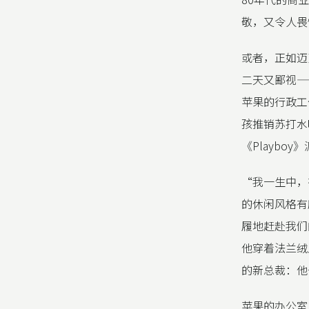
敬，又令人畏
或者，正如迈
二天又鄙视—
苹果的行政工
孩推销苏打水
《Playb
“我一生中，
的休闲风格有
履地赶赴我们
他穿着法兰绒
的新总裁：他
苹果的办公室