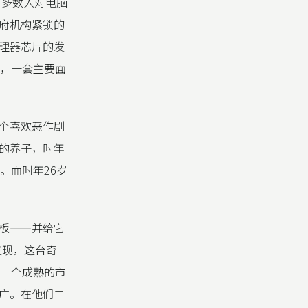
，多数人对电脑
府机构紧锁的
理器芯片的发
期，一套主要面
个喜欢恶作剧
的养子，时年
。而时年26岁
板——并给它
发现，这台奇
为一个成熟的市
广。在他们二