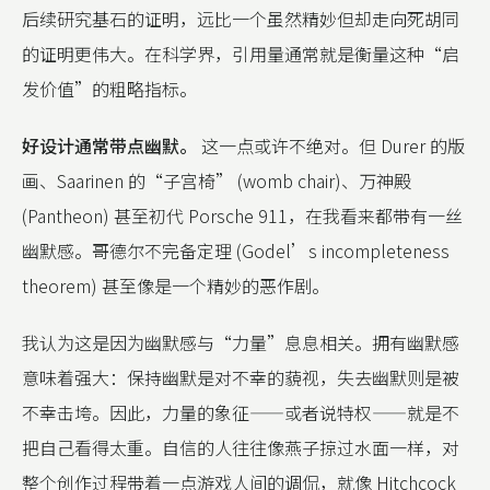
后续研究基石的证明，远比一个虽然精妙但却走向死胡同
的证明更伟大。在科学界，引用量通常就是衡量这种“启
发价值”的粗略指标。
好设计通常带点幽默。
这一点或许不绝对。但 Durer 的版
画、Saarinen 的“子宫椅” (womb chair)、万神殿
(Pantheon) 甚至初代 Porsche 911，在我看来都带有一丝
幽默感。哥德尔不完备定理 (Godel’s incompleteness
theorem) 甚至像是一个精妙的恶作剧。
我认为这是因为幽默感与“力量”息息相关。拥有幽默感
意味着强大：保持幽默是对不幸的藐视，失去幽默则是被
不幸击垮。因此，力量的象征——或者说特权——就是不
把自己看得太重。自信的人往往像燕子掠过水面一样，对
整个创作过程带着一点游戏人间的调侃，就像 Hitchcock