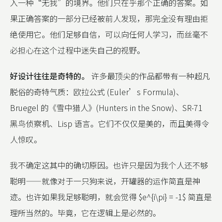
入一种“无我”的境界。他们只在乎那个正确的答案。如
果正确答案的一部分已经被前人发现，那完全没有理由拒
绝使用它。他们足够自信，可以向任何人学习，而丝毫不
必担心在这个过程中迷失自己的视野。
好设计往往是奇特的。
许多最顶尖的作品都带有一种超凡
脱俗的奇特气质：欧拉公式 (Euler’s Formula)、
Bruegel 的《雪中猎人》(Hunters in the Snow)、SR-71
黑鸟侦察机、Lisp 语言。它们不仅仅是美的，而且美得令
人惊叹。
我不确定这其中的确切原因。也许只是因为我个人还不够
聪明——就像对于一只狗来说，开罐器的运作简直是神
迹。也许如果我足够聪明，就会觉得 $e^{i\pi} = -1$ 简直是
理所当然的。毕竟，它在逻辑上是必然的。