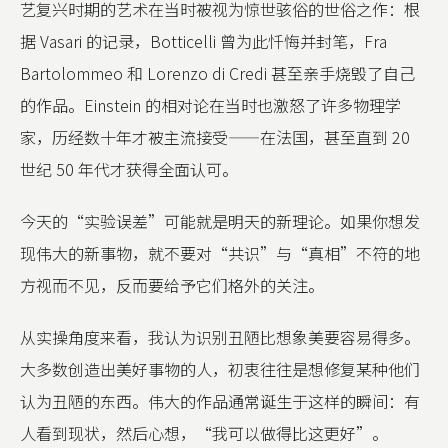
艺复兴时期的艺术在当时被视为惊世骇俗的世俗之作：根
据 Vasari 的记录，Botticelli 曾为此忏悔并封笔，Fra
Bartolommeo 和 Lorenzo di Credi 甚至亲手烧毁了自己
的作品。Einstein 的相对论在当时也激怒了许多物理学
家，历经数十年才被主流接受——在法国，甚至直到 20
世纪 50 年代才获得全面认可。
今天的“实验误差”可能就是明天的新理论。如果你想发
现伟大的新事物，就不要对“共识”与“真相”不符的地
方视而不见，反而要给予它们格外的关注。
从实操角度来看，我认为识别丑陋比想象美要容易得多。
大多数创造出美好事物的人，初衷往往是想修复某种他们
认为丑陋的东西。伟大的作品通常诞生于这样的瞬间：有
人看到现状，然后心想，“我可以做得比这更好”。