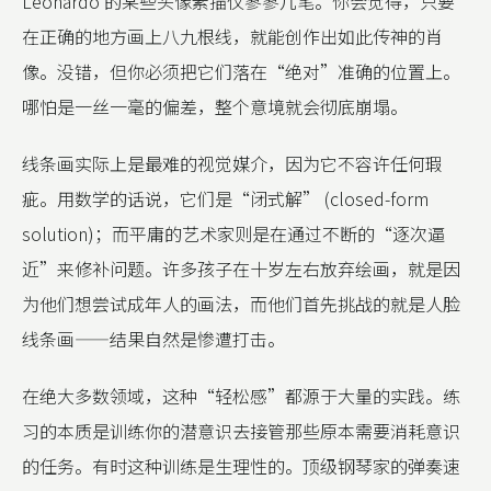
Leonardo 的某些头像素描仅寥寥几笔。你会觉得，只要
在正确的地方画上八九根线，就能创作出如此传神的肖
像。没错，但你必须把它们落在“绝对”准确的位置上。
哪怕是一丝一毫的偏差，整个意境就会彻底崩塌。
线条画实际上是最难的视觉媒介，因为它不容许任何瑕
疵。用数学的话说，它们是“闭式解” (closed-form
solution)；而平庸的艺术家则是在通过不断的“逐次逼
近”来修补问题。许多孩子在十岁左右放弃绘画，就是因
为他们想尝试成年人的画法，而他们首先挑战的就是人脸
线条画——结果自然是惨遭打击。
在绝大多数领域，这种“轻松感”都源于大量的实践。练
习的本质是训练你的潜意识去接管那些原本需要消耗意识
的任务。有时这种训练是生理性的。顶级钢琴家的弹奏速