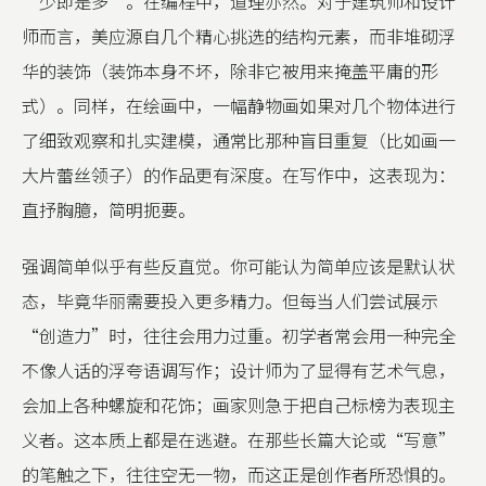
“少即是多”。在编程中，道理亦然。对于建筑师和设计
师而言，美应源自几个精心挑选的结构元素，而非堆砌浮
华的装饰（装饰本身不坏，除非它被用来掩盖平庸的形
式）。同样，在绘画中，一幅静物画如果对几个物体进行
了细致观察和扎实建模，通常比那种盲目重复（比如画一
大片蕾丝领子）的作品更有深度。在写作中，这表现为：
直抒胸臆，简明扼要。
强调简单似乎有些反直觉。你可能认为简单应该是默认状
态，毕竟华丽需要投入更多精力。但每当人们尝试展示
“创造力”时，往往会用力过重。初学者常会用一种完全
不像人话的浮夸语调写作；设计师为了显得有艺术气息，
会加上各种螺旋和花饰；画家则急于把自己标榜为表现主
义者。这本质上都是在逃避。在那些长篇大论或“写意”
的笔触之下，往往空无一物，而这正是创作者所恐惧的。