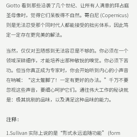
Giotto 看到那些沿袭了几个世纪、让所有人满意的拜占庭
圣母像时，觉得它们呆板得不自然。哥白尼 (Copernicus)
则是无法忍受那个同时代人都能接受的拙劣体系，因此笃
定一定存在更完美的解法。
当然，仅仅对丑陋感到无法容忍是不够的。你必须在一个
领域深耕细作，才能培养出那种敏锐的嗅觉。你必须下苦
功。但当你真正成为专家时，你会开始听到内心的小声音
在呐喊：“这太蹩脚了！一定有更好的办法。”千万不要
忽视这些声音，要细心呵护它们。通往伟大工作的秘诀就
是：极其挑剔的品味，以及满足这种品味的能力。
注释：
1.Sullivan 实际上说的是“形式永远追随功能” (form