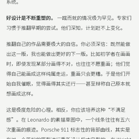
系统。
好设计是不断重塑的。
一蹴而就的情况极为罕见。专家们
习惯于推翻早期的尝试。他们深知，计划赶不上变化。
推翻自己的作品需要极大的自信。你必须深信：既然能做
出这一版，我也能做出更好的下一版。比如初学者在画画
时，即使发现某部分画得不对，也往往不愿重画；他们觉
得自己能画成这样纯属走运，重画只会更糟。于是他们开
始自我催眠，觉得画得其实还行——甚至辩称自己原本就
想画成这样。
这是极度危险的心理。相反，你应该培养这种“不满足
感”。在 Leonardo 的素描草图中，一个线条往往有五六
次重画的痕迹。Porsche 911 标志性的背部曲线，其实是