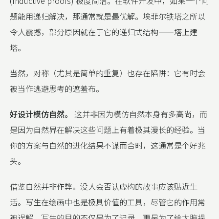
(Inductive proofs) 极度简洁。在软件开发中，如果一个问
题能用递归解决，那通常就是最优解。埃菲尔铁塔之所以
令人震撼，部分原因就在于它的递归式结构——塔上建
塔。
当然，对称（尤其是简单的重复）也存在陷阱：它有时会
被当作逃避思考的遮羞布。
好设计模仿自然。
这并非因为模仿自然本身有多高尚，而
是因为自然界在解决这些问题上有着极其漫长的经验。当
你的方案与自然的进化结果不谋而合时，这通常是个好兆
头。
借鉴自然并非作弊。没人会否认虚构的故事应该贴近生
活。写生在绘画中也是极具价值的工具，尽管它的作用常
被误解。写生的目的不仅是为了记录，更是为了给大脑提