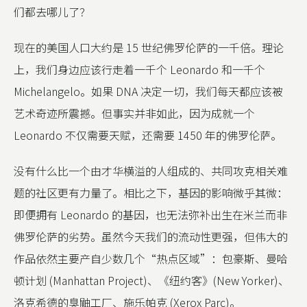
们都去哪儿了？
现在的美国人口大约是 15 世纪佛罗伦萨的一千倍。理论
上，我们身边应该行走着一千个 Leonardo 和一千个
Michelangelo。如果 DNA 决定一切，我们每天都应该被
艺术奇迹所震撼。但事实并非如此，因为成就一个
Leonardo 不仅需要天赋，还需要 1450 年的佛罗伦萨。
没有什么比一个由才华横溢的人组成的、共同攻克相关难
题的社区更有力量了。相比之下，基因的影响微乎其微：
即便拥有 Leonardo 的基因，也无法弥补出生在米兰而非
佛罗伦萨的劣势。虽然今天我们的流动性更强，但伟大的
作品依然主要产自少数几个“热点区域”：包豪斯、曼哈
顿计划 (Manhattan Project)、《纽约客》(New Yorker)、
洛克希德的臭鼬工厂、施乐帕克 (Xerox Parc)。