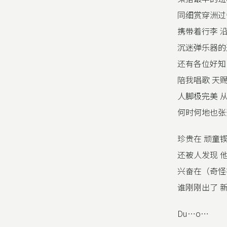
同细赏穿洲过
携带着行李 沿
沉迷弹乐器的
还有各位好知
陪我唱歌 天
人脚极完美 
何时何地也张
珍贵在 顽童
还被人发现 
兴奋在（奇怪
谁刚刚出了 
Du…o…