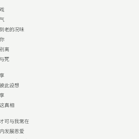
戏
气
到老的况味
你
别离
与死
享
彼此设想
享
这真相
才可与我常在
内发展恩爱