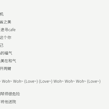
机
省之美
途寻cafe
这个你
己
赐的福气
完美在和气
开两臂
~ Woh~ Woh~ (Love~) (Love~) Woh~ Woh~ Woh~ (Love~)
钢琴师很危险
请将他送院