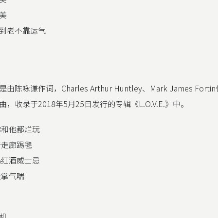
美
到老不靠运气
咏谦作词，Charles Arthur Huntley、Mark James For
，收录于2018年5月25日发行的专辑《L.O.V.E.》中。
你和他都烂玩
于走廊踢毽
喝红酒威士忌
鼓掌气喘
机