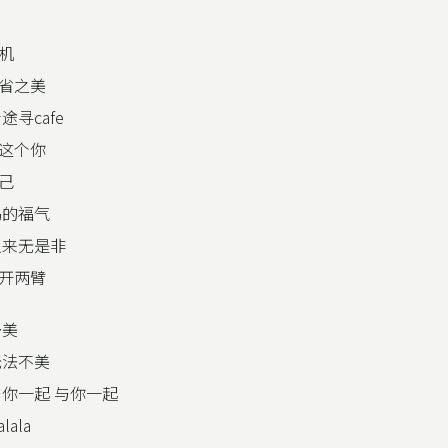
机
省之美
途寻cafe
这个你
己
赐的福气
从来无是非
开两臂
多美
无法不美
与你一起 与你一起
alala