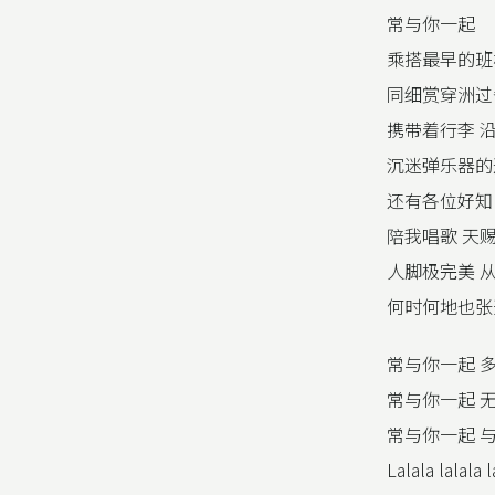
常与你一起
乘搭最早的班
同细赏穿洲过
携带着行李 沿
沉迷弹乐器的
还有各位好知
陪我唱歌 天
人脚极完美 
何时何地也张
常与你一起 
常与你一起 
常与你一起 
Lalala lalala l