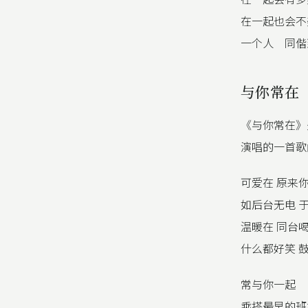
在一起也会不
一个人 同偕
与你常在
《与你常在》是由陈
演唱的一首歌曲
可爱在 原来
如后台无电 
温暖在 同台
什么都好笑 
常与你一起
乘搭最早的班