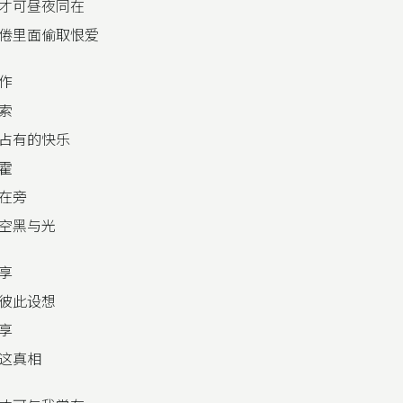
才可昼夜同在
倦里面偷取恨爱
作
索
占有的快乐
霍
在旁
空黑与光
享
彼此设想
享
这真相