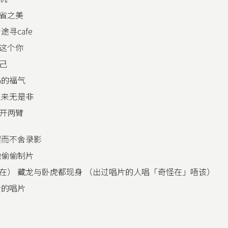
省之美
途寻cafe
这个你
己
赐的福气
从来无是非
开两臂
锲而不舍录影
他偷偷制片
在） 藏龙与卧虎都现身 （出过唱片的人唱「奇怪在」唔该）
新的唱片