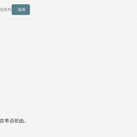
览
碎片
指南
一首粤语歌曲，