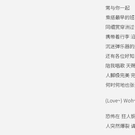
常与你一起
乘搭最早的班
同细赏穿洲过
携带着行李 沿
沉迷弹乐器的
还有各位好知
陪我唱歌 天
人脚极完美 
何时何地也张
(Love~) Woh
恐怖在 狂人
人突然爆裂 