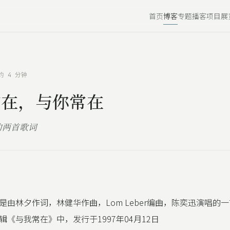
首页
博客
专题
播客
项目
展
约 4 分钟
常在，与你常在
的两首歌词
是由林夕作词，林健华作曲，Lom Leber编曲，陈奕迅演唱的
辑《与我常在》中，发行于1997年04月12日