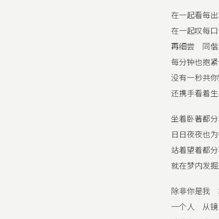
在一起看每出
在一起叹每口
再细尝 同偕
每分钟也抱紧
没有一秒共你
还携手看着生
坐着卧著都分
日日夜夜也为
站着望着都分
就在梦内发掘
除非你是我 
一个人 从镜