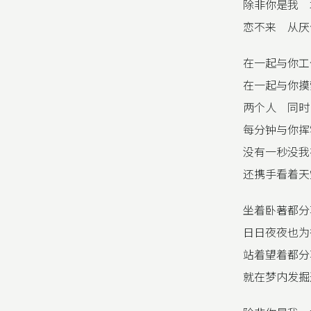
除非你是我 
恋不来 从厌
在一起与你工
在一起与你摸
两个人 同时
每分钟与你挥
没有一秒没我
还携手看着天
坐着卧著都分
日日夜夜也为
站着望着都分
就在梦内发掘