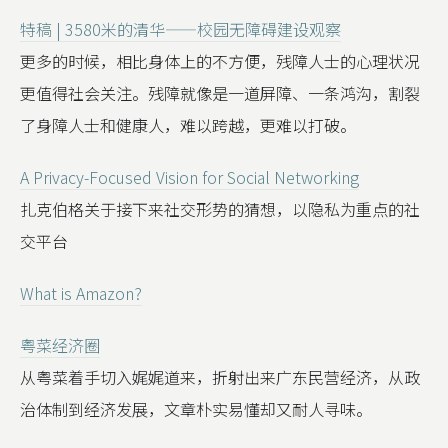
特稿 | 3580米的清华——校园无障碍建设观察
更多的时候，相比身体上的不方便，残障人士的心理状况
更值得社会关注。残障就像是一道屏障、一条鸿沟，割裂
了身障人士和健康人，难以跨越，更难以打破。
A Privacy-Focused Vision for Social Networking
扎克伯格关于接下来社交形势的猜想，以隐私为重点的社
交平台
What is Amazon?
粤菜经济圈
从粤菜着手切入娓娓道来，折射出来广东民营经济，从政
治体制到经济发展，文章朴实易懂却又耐人寻味。