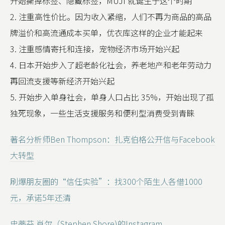
开始撕掉标签、隐藏标签，MUJI 就诞生于这个时期
2. 注重高性价比。因为收入紧缩，人们不再为商品的高品
牌溢价和高流通成本买单，优衣库这样的企业才能起来
3. 注重感情寄托和连接，宠物经济市场开始兴起
4. 日本开始步入了超老龄化社会，养老地产和老年劳动力
再回流支援等新经济开始兴起
5. 开始步入单身社会，单身人口占比 35%，开始出现了孤
独死现象，一些生活支援服务和便利型消费受到青睐
著名分析师Ben Thompson：扎克伯格公开信与Facebook
大转型
刷爆朋友圈的“信任实验”：找300个陌生人各借1000
元，承诺5年还清
史蒂芬.肖尔（Stephen Shore)的Instagram