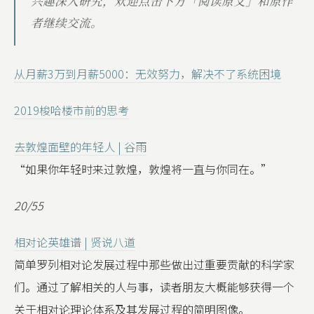
兴趣深入研究，欢迎点击下方「阅读原文」和原作
者继续交流。
从月薪3万到月薪5000：无效努力，解决不了系统困境
2019梭哈楼市前的思考
去敦煌面壁的年轻人 | 谷雨
“如果你年轻时来过敦煌，敦煌将一直与你同在。”
20/55
相对论英雄谱 | 贤说八道
简单罗列相对论发展过程中那些做出过重要贡献的科学家
们。通过了解相关的人与事，读者朋友大概能够获得一个
关于相对论理论体系及其发展过程的简明图像。