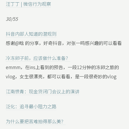
汪丁丁 | 微信行为观察
30/55
抖音内部人知道的潜规则
感谢@晗 的分享，好奇抖音，对张一鸣感兴趣的可以看看
冷冻卵子前，应该做什么准备？
emmm，在ins上看到的预告，一段12分钟的冻卵之旅的
vlog，女生很漂亮，都可以看看，是一段很奇妙的vlog
江南愤青：现金贷闭门会议上的演讲
泛化：追寻最小阻力之路
为什么要把苦难拍得那么美？