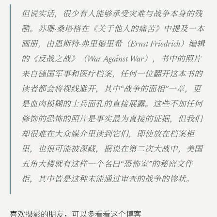
但说实话，很少有人能够承受灾难与战争本身的残
酷。苏珊·桑塔格在《关于他人的痛苦》中提及一本
画册，由恩斯特·弗里德里希（Ernst Friedrich）编辑
的《反战之战》（War Against War），书中的照片
来自德国军事和医疗档案，任何一位翻开这本书的
读者都会将视线避开，其中“战争的面相”一章，更
是血肉模糊的士兵面孔的直接展露。这些不加任何
修饰的恐怖的照片是事实最为直接的证据，但我们
却很难在大众媒介里读到它们，即使放在档案柜
里，也很可能被深藏，据说在第二次大战中，美国
五角大楼就有这样一个名曰“恐怖室”的秘密文件
柜，其中皆是这种未能通过审查的战争的惨状。
喜欢摄影的朋友，可以多看看这个博客