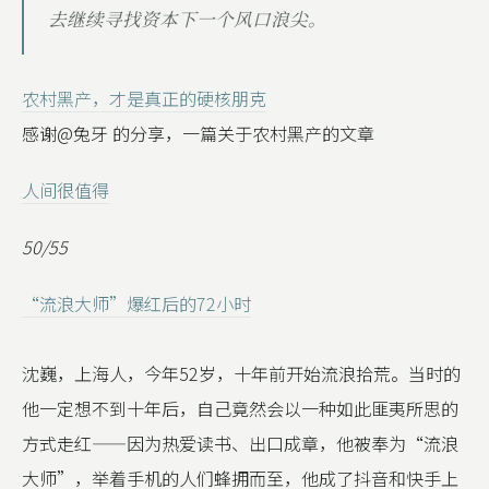
去继续寻找资本下一个风口浪尖。
农村黑产，才是真正的硬核朋克
感谢@兔牙 的分享，一篇关于农村黑产的文章
人间很值得
50/55
“流浪大师”爆红后的72小时
沈巍，上海人，今年52岁，十年前开始流浪拾荒。当时的
他一定想不到十年后，自己竟然会以一种如此匪夷所思的
方式走红——因为热爱读书、出口成章，他被奉为“流浪
大师”，举着手机的人们蜂拥而至，他成了抖音和快手上