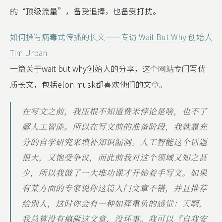
的“顶级流量”，备受追捧，也备受打扰。
如何撰写病毒式传播的长文——专访 Wait But Why 创始人
Tim Urban
一篇关于wait but why创始人的分享，这个网站专门写优
质长文，包括elon musk都喜欢他们的文章。
在写文之前，我压根不知道费米悖论是啥，也不了
解人工智能。所以在写文前的准备阶段，我就靠充
分的自学研究来填补知识漏洞。人工智能这个话题
很大，又饱受争议，而此前我对这个领域又知之甚
少，所以我做了一大堆功课才开始着手写文。如果
有某方面的专家说你这篇入门文章不错，并且推荐
给别人，这时你会有一种如释重负的感觉：天啊，
我总算没有搞砸这文章，没坏事。我可以『自我安