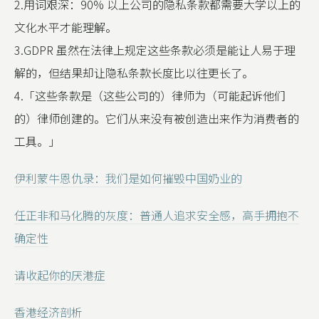
2.用词艰深：90% 以上公司的隐私条款都需要大学以上的
文化水平才能理解。
3.GDPR 虽然在法律上规定这些条款必须是能让人易于理
解的，但结果却让隐私条款长度比以往更长了。
4.「这些条款是（这些公司的）律师为（可能起诉他们
的）律师创建的。它们从来没有被创造出来作为消费者的
工具。」
伊利蒙牛恩仇录：我们是如何摧毁中国奶业的
任正非和马化腾的灰度：普通人追求安全感，高手拥抱不
确定性
请收起你的厌港症
香港经济剖析