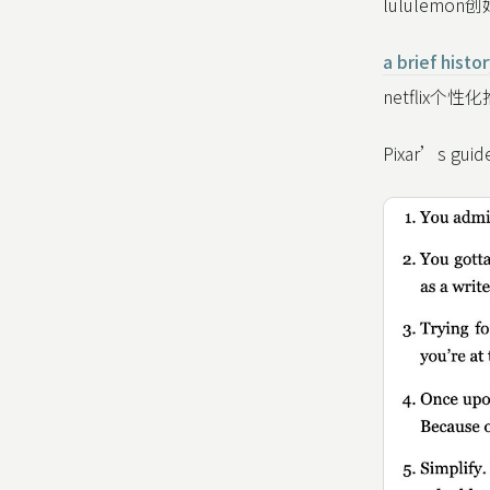
lululem
a brief histo
netflix个
Pixar’s guide