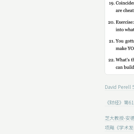
David Per
《财经》第6
芝大教授-安
项飚《学术发