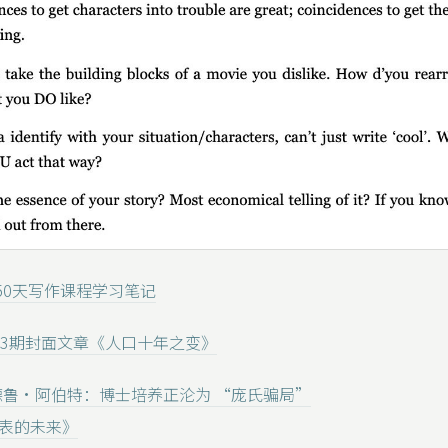
ell 50天写作课程学习笔记
13期封面文章《人口十年之变》
德鲁・阿伯特：博士培养正沦为 “庞氏骗局”
表的未来》