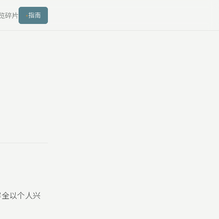
览
碎片
指南
内容全以个人兴