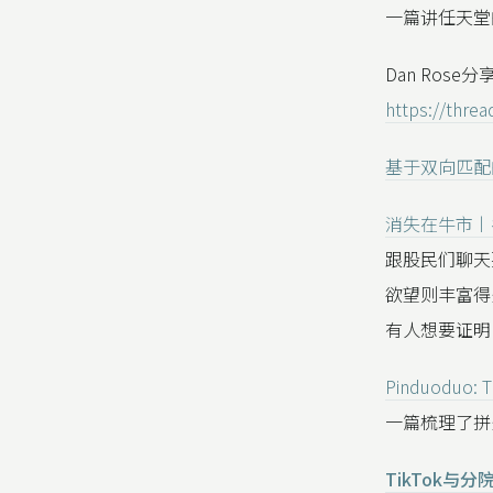
一篇讲任天堂
Dan Ros
https://thre
基于双向匹配
消失在牛市丨
跟股民们聊天
欲望则丰富得
有人想要证明
Pinduoduo: T
一篇梳理了拼
TikTok与分