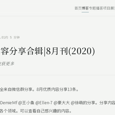
首页
博客
专题
播客
项目
展
.01
约 5 分钟
容分享合辑|8月刊(2020)
收获更多
全来自微信群分享。8月优质内容分享13条。
DemieＭf @王小鱼 @Ellen-7 @豪大大 @徐萌的分享。分享
各个领域。可以查看自己感兴趣的内容。