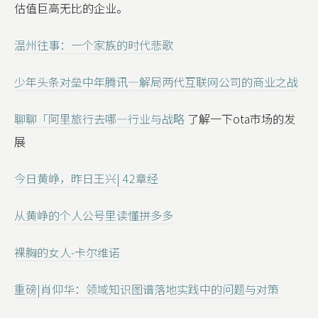
估值巨高无比的企业。
温州往事：一个家族的时代悲歌
少年头条对垒中年腾讯—解局两代互联网公司的商业之战
聊聊「阿里旅行去哪—行业与战略
了解一下ota市场的发
展
今日黄峥，昨日王兴| 42章经
从黄峥的个人公号里读懂拼多多
裸胸的女人-卡尔维诺
重磅|肖仰华：领域知识图谱落地实践中的问题与对策