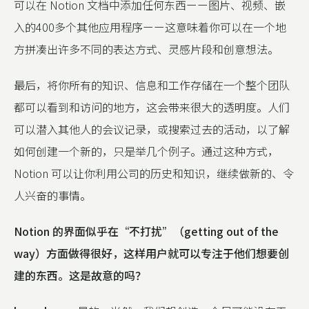
可以在 Notion 文档中添加任何东西ーー图片、视频、嵌
入的400多个其他应用程序ーー这意味着你可以在一个地
方拼凑出许多不同的表达方式、灵感片段和创意想法。
最后，将你所有的知识、信息和工作存储在一个整个团队
都可以看到和访问的地方，这会带来很大的透明度。人们
可以潜入其他人的会议记录，或搜索过去的活动，以了解
如何创建一个新的，只是举几个例子。通过这种方式，
Notion 可以让你利用公司的历史和知识，继续做新的、令
人兴奋的事情。
Notion 的界面似乎在“不打扰”（getting out of the
way）方面做得很好，这样用户就可以专注于他们想要创
建的东西。这是故意的吗？