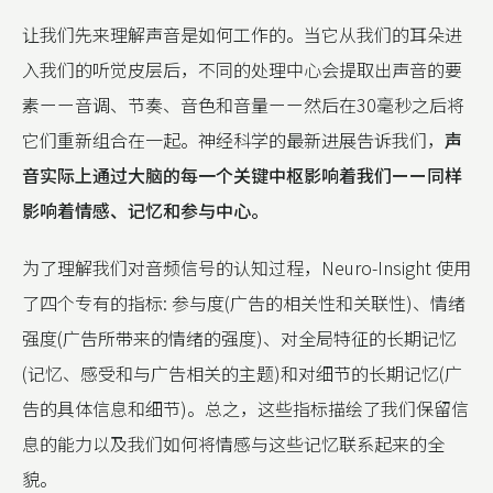
让我们先来理解声音是如何工作的。当它从我们的耳朵进
入我们的听觉皮层后，不同的处理中心会提取出声音的要
素ーー音调、节奏、音色和音量ーー然后在30毫秒之后将
它们重新组合在一起。神经科学的最新进展告诉我们，
声
音实际上通过大脑的每一个关键中枢影响着我们ーー同样
影响着情感、记忆和参与中心。
为了理解我们对音频信号的认知过程，Neuro-Insight 使用
了四个专有的指标: 参与度(广告的相关性和关联性)、情绪
强度(广告所带来的情绪的强度)、对全局特征的长期记忆
(记忆、感受和与广告相关的主题)和对细节的长期记忆(广
告的具体信息和细节)。总之，这些指标描绘了我们保留信
息的能力以及我们如何将情感与这些记忆联系起来的全
貌。