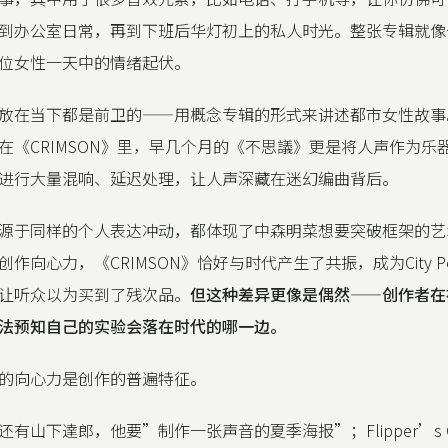
到办公室日常，再到下班后华灯初上的私人时光。整张专辑就像
位女性一天中的情绪起伏。
放在当下都是前卫的——用概念专辑的形式来讲述都市女性故事
在《CRIMSON》里，早几个月的《不思議》更是将人声作为乐
进行大量混响、延迟处理，让人声深藏在迷幻编曲背后。
源于同样的个人表达冲动，都体现了中森明菜想要突破框架的艺
作向心力，《CRIMSON》恰好与时代产生了共振，成为City 
让听众以为买到了残次品。
但这种差异更像是偶然——创作者在
法预知自己的实验会落在时代的哪一边。
的向心力是创作的普遍特征。
有山下達郎，他要”制作一张声音的夏季海报”；Flipper’s Gu