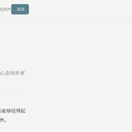
览
碎片
指南
心态同步更
那些能够经得起
界。