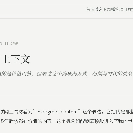
首页
博客
专题
播客
项目
展
约 11 分钟
的上下文
恒的是价值内核，但表达这个内核的方式，必须与时代的受众
网上偶然看到”Evergreen content”这个表达，它指的是
多年后依然有价值的内容。这个概念如醍醐灌顶般进入了我的世