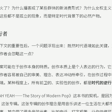
火了？为什么播客成了某些群体的新消费形式？为什么女权主义
这些都不是孤立的现象，而是特定时代背景下的必然产物。
行者
下文的重要性后，一个问题浮现出来：既然时代语境如此关键，
作者会忽略这一点？
案可能在于创作本身的特质。创作本质上是个人表达的行为，它
作者容易被自己的审美、理念、表达冲动所牵引，在创作过程中
境。某种程度上，所有前卫的、实验性的创作，都是
时代的逆行
EAH YEAH——The Story of Modern Pop》这本书的契机，
ON》这张专辑。这张专辑的创作理念是用音乐讲述一位生活在大都
事，其中用了很多音效元素，比如电话、打字机等，让你仿佛可