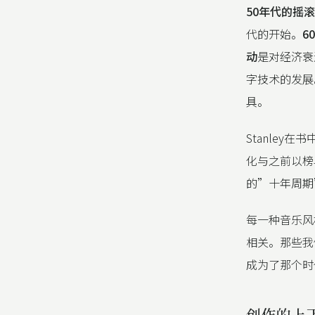
50年代的摇
代的开始。
6
动
是对经济衰
字技术的发展
具。
Stanle
化与之前以榜
的”十年周期
每一种音乐风
相关。那些我
成为了那个时代
创作的上