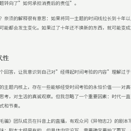
题转向了”如何承担消费后的责任”。
？奈须的解释很有意思：如果将同一主题的时间线拉长到十年以
可能都会发生变化。如果过了十年还不换新的东西，就可能变成
代性
个回答，让我意识到自己对”经得起时间考验的内容”理解过于
的主题内核上，存在一些能够经受时间考验的永恒价值——对真
思考，对生活的真诚观察。但我忽略了一个重要因素：时代一直
式和节奏。
毛骗》团队成员在抖音上的直播，有观众问《异物志2》的剧本
味：剧本大纲是有的，但具体内容没写，需要确定要拍了再写。