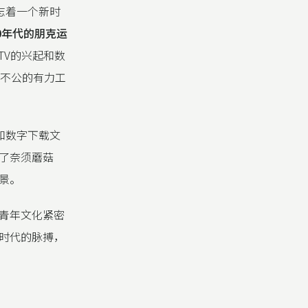
》标志着一个新时
0年代的朋克运
TV的兴起和数
不公的有力工
网和数字下载文
了奈须蘑菇
景。
青年文化紧密
时代的脉搏，