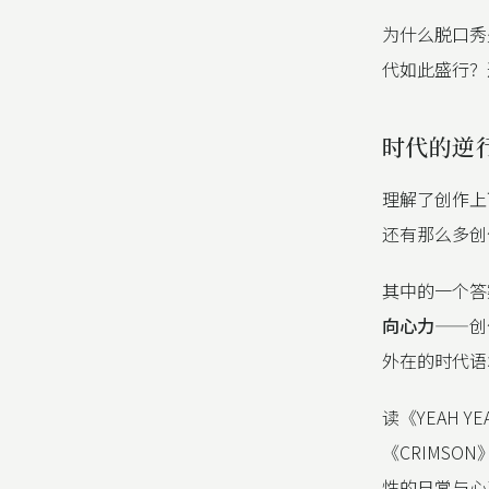
为什么脱口秀
代如此盛行？
时代的逆
理解了创作上
还有那么多创
其中的一个答
向心力
——创
外在的时代语
读《YEAH Y
《CRIMS
性的日常与心