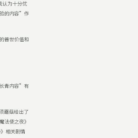
些我认为十分优
验的内容”作
的普世价值和
”长青内容”有
须蘑菇给出了
魔法使之夜》
O》相关剧情