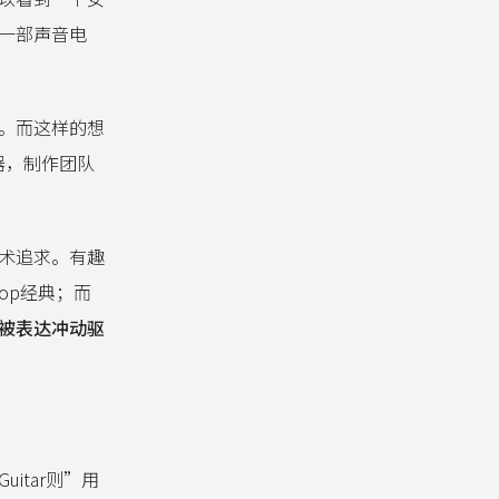
一部声音电
。而这样的想
器，制作团队
术追求。有趣
Pop经典；而
被表达冲动驱
itar则”用