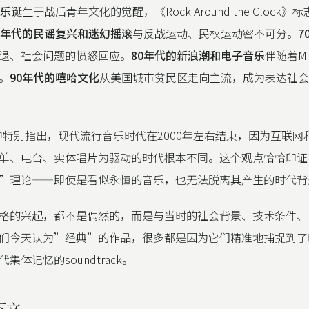
滚乐
诞生于战后青年文化的觉醒，《Rock Around the Clock
0年代的民谣复兴和迷幻摇滚
与反战运动、民权运动密不可分。
7
退、社会问题的愤怒回应。
80年代的新浪潮和电子音乐
伴随着M
。
90年代的嘻哈文化
从美国城市贫民区走向主流，成为表达社会
y在书中特别指出，现代流行音乐时代在2000年左右结束，因为互联
单、电台、实体唱片为驱动的时代根本不同。这个观点恰恰印证
”理论——即使是看似永恒的音乐，也无法脱离其产生的时代背
格的兴起，都不是偶然的，而是与当时的社会背景、技术条件、
们今天认为”经典”的作品，很多都是因为它们精准地捕捉到了
集体记忆的soundtrack。
下文