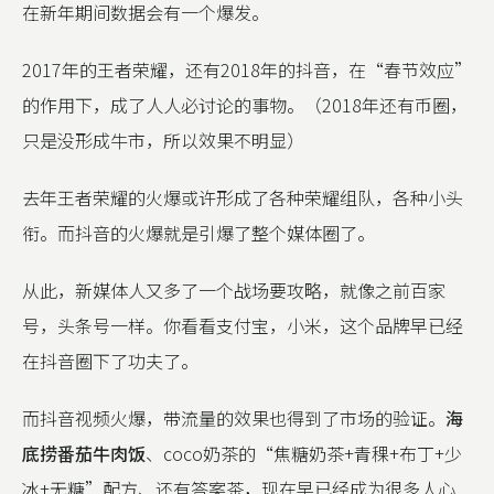
在新年期间数据会有一个爆发。
2017年的王者荣耀，还有2018年的抖音，在“春节效应”
的作用下，成了人人必讨论的事物。（2018年还有币圈，
只是没形成牛市，所以效果不明显）
去年王者荣耀的火爆或许形成了各种荣耀组队，各种小头
衔。而抖音的火爆就是引爆了整个媒体圈了。
从此，新媒体人又多了一个战场要攻略，就像之前百家
号，头条号一样。你看看支付宝，小米，这个品牌早已经
在抖音圈下了功夫了。
而抖音视频火爆，带流量的效果也得到了市场的验证。
海
底捞番茄牛肉饭
、coco奶茶的“焦糖奶茶+青稞+布丁+少
冰+无糖”配方、还有答案茶，现在早已经成为很多人心