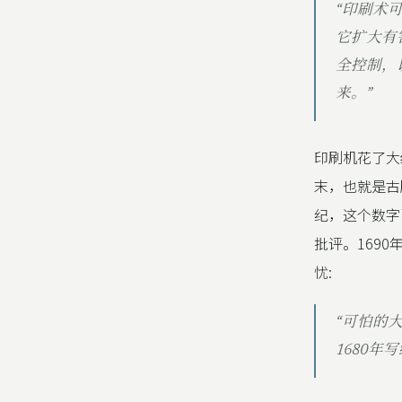
“印刷术
它扩大有
全控制，
来。”
印刷机花了大
末，也就是古
纪，这个数字
批评。169
忧:
“可怕的
1680