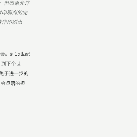
；但如果允许
对印刷商的完
著作印刷出
会。到15世纪
，到下个世
们免于进一步的
社会堕落的担