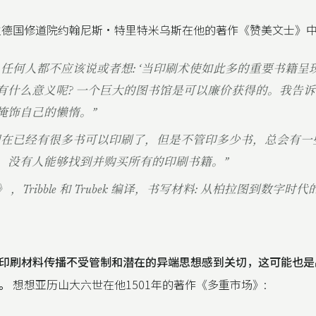
一位德国修道院约翰尼斯·特里特米乌斯在他的著作《赞美文士》中
，任何人都不应该说或者想: ‘当印刷术使如此多的重要书籍呈
有什么意义呢? 一个巨大的图书馆是可以廉价获得的。我告
掩饰自己的懒惰。”
现在已经有很多书可以印刷了，但是不管印多少书，总会有一
。没有人能够找到并购买所有的印刷书籍。”
，Tribble 和 Trubek 编译，书写材料: 从柏拉图到数字时代
印刷材料传播不受管制和潜在的异端思想感到关切，这可能也是
。
想想亚历山大六世在他1501年的著作《多重市场》: