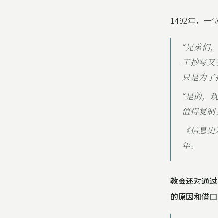
1492年，
“兄弟们
工抄写又
只是为了
“是的，
值得复制
《信息史》 
年。
教会还对通过
的原因和借口