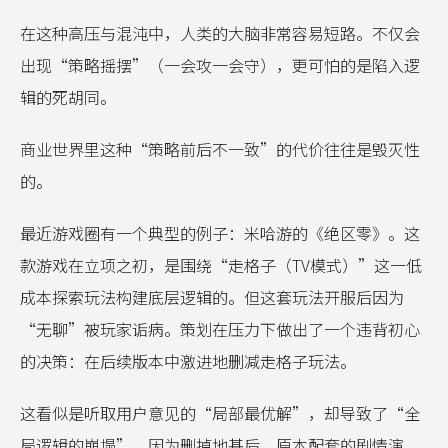
在这种高压与混沌中，人类的大脑非常容易短路。不仅会
出现“策略摇摆”（一会攻一会守），更可怕的是陷入逻
辑的死胡同。
商业世界里这种“策略前后不一致”的代价往往是毁灭性
的。
最近游戏圈有一个典型的例子：米哈游的《绝区零》。这
款游戏在立项之初，是围绕“走格子（TV模式）”这一低
成本探索玩法构建底层逻辑的。但这套玩法开服后因为
“无聊”被玩家诟病。策划在压力下做出了一个违背初心
的决策：在后续版本中激进地删减走格子玩法。
这看似是听取用户意见的“局部最优解”，却导致了“全
局逻辑的崩塌”。因为删掉地基后，原本配套的剧情演