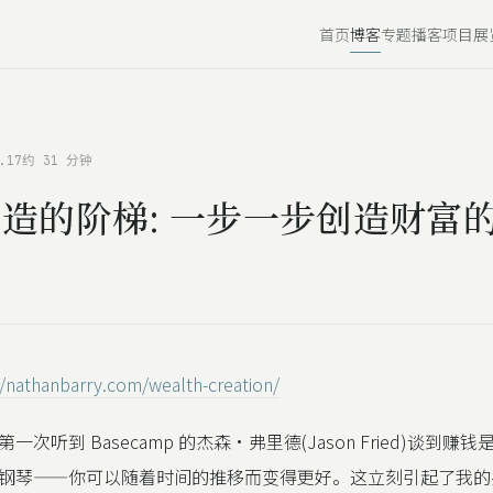
首页
博客
专题
播客
项目
展
.17
约 31 分钟
造的阶梯: 一步一步创造财富
//nathanbarry.com/wealth-creation/
一次听到 Basecamp 的杰森•弗里德(Jason Fried)谈到赚
钢琴——你可以随着时间的推移而变得更好。这立刻引起了我的