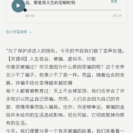
故事
说，那是我人生的至暗时刻
00:00
29:10
在小宇宙收听 ↗
*为了保护讲述人的隐私，今天的节目我们做了变声处理。
【关键词】人生低谷、被骗、虚拟币、炒股
你是否被骗过？你又是因为什么原因受骗的呢？这个世界
总少不了骗子，就像少不了恶一样。而且，随着社会的发
展，诈骗手段也变得越来越狡猾
每个人都曾被教育过：天上不会掉馅饼，我们也学会了许
多知识以防止自己受骗。然而，人们总会因为自己的贪
婪、感情用事而陷入骗局。也许，你足够幸运，被骗的金
钱并未给你的生活造成影响，但也可能，它彻底毁掉你原
有的生活。
今天，我们便要分享一个有关被骗的故事，我们来看看一