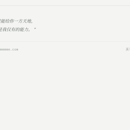
只能给你一方天地，
我仅有的能力。 ”
mmmme.com
关