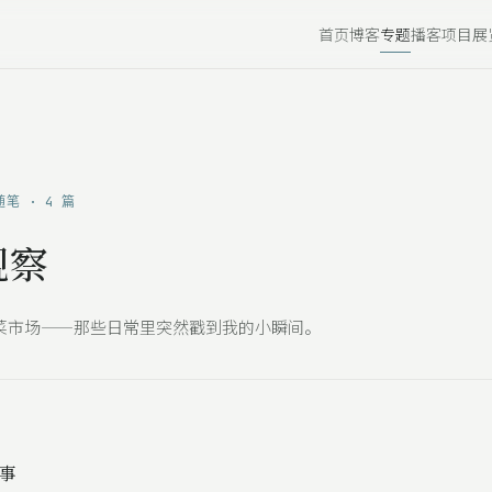
首页
博客
专题
播客
项目
展
 随笔 · 4 篇
观察
菜市场——那些日常里突然戳到我的小瞬间。
事